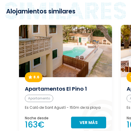
Alojamientos similares
8.6
Apartamentos El Pino 1
A
Apartamento
Es Caló de Sant Agustí
- 150m de la playa
Es
Noche desde
No
163€
VER MÁS