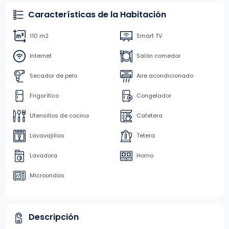
Características de la Habitación
110 m2
Smart TV
Internet
Salón comedor
Secador de pelo
Aire acondicionado
Frigorífico
Congelador
Utensillos de cocina
Cafetera
Lavavajillas
Tetera
Lavadora
Horno
Microondas
Descripción