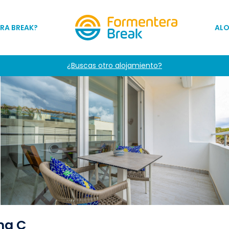
RA BREAK?
AL
¿Buscas otro alojamiento?
na C