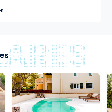
ón
res