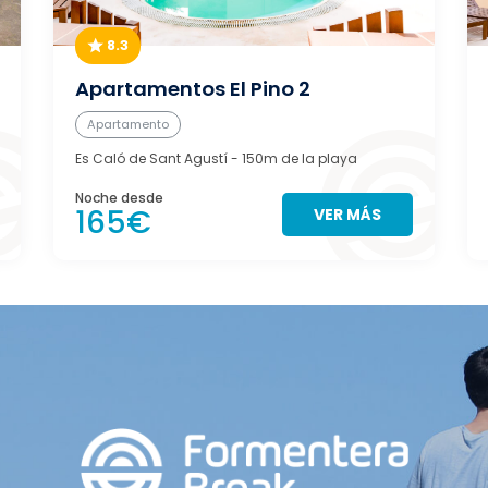
8.3
Apartamentos El Pino 2
Apartamento
Es Caló de Sant Agustí
- 150m de la playa
Noche desde
165€
VER MÁS