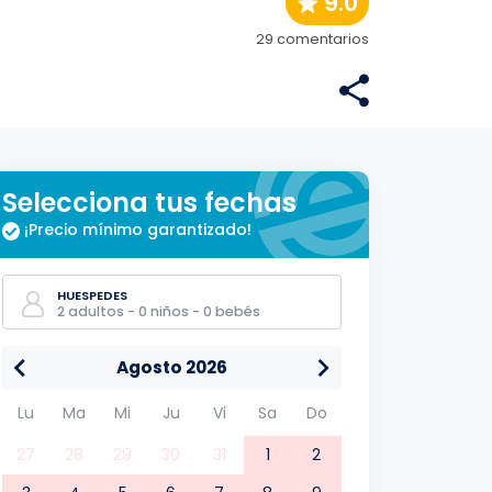
9.0
29 comentarios
Selecciona tus fechas
¡Precio mínimo garantizado!
HUESPEDES
2 adultos - 0 niños - 0 bebés
Agosto 2026
Lu
Ma
Mi
Ju
Vi
Sa
Do
27
28
29
30
31
1
2