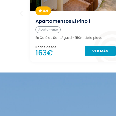
8.6
Apartamentos El Pino 1
Apartamento
Es Caló de Sant Agustí
- 150m de la playa
Noche desde
163€
VER MÁS