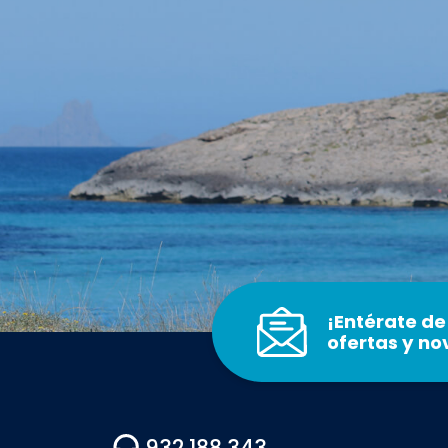
¡Entérate de
ofertas y n
932 188 343