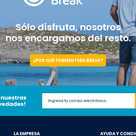
Sólo disfruta, nosotros
nos encargamos del resto.
¿POR QUÉ FORMENTERA BREAK?
 nuestras
ovedades!
LA EMPRESA
AYUDA Y CONDI