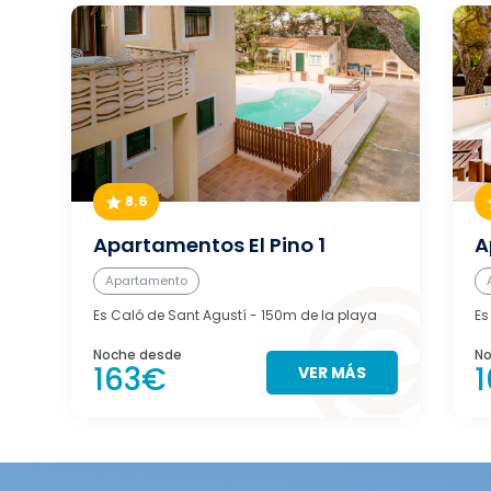
8.6
Apartamentos El Pino 1
A
Apartamento
Es Caló de Sant Agustí
- 150m de la playa
Es
Noche desde
No
163€
VER MÁS