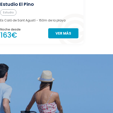
Estudio El Pino
Can A
Estudio
Casa
Es Caló de Sant Agustí
- 150m de la playa
Es Pujols
- 
Noche desde
Noche des
163€
127€
VER MÁS