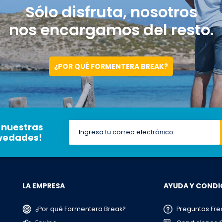
Sólo disfruta, nosotros
nos encargamos del resto.
¿POR QUÉ FORMENTERA BREAK?
 nuestras
ovedades!
LA EMPRESA
AYUDA Y CONDI
¿Por qué Formentera Break?
Preguntas Fre