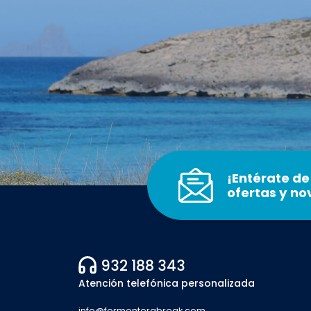
¡Entérate de
ofertas y n
932 188 343
Atención telefónica personalizada
info@formenterabreak.com