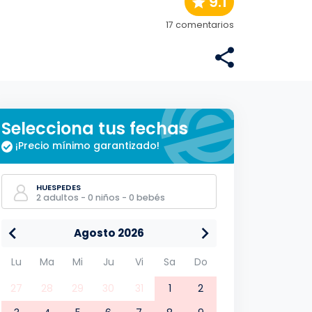
9.1
17 comentarios
Selecciona tus fechas
¡Precio mínimo garantizado!
HUESPEDES
2 adultos - 0 niños - 0 bebés
Agosto 2026
Lu
Ma
Mi
Ju
Vi
Sa
Do
27
28
29
30
31
1
2