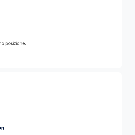
na posizione.
ón