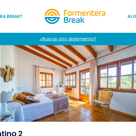
RA BREAK?
AL
¿Buscas otro alojamiento?
tino 2