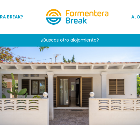
RA BREAK?
AL
¿Buscas otro alojamiento?