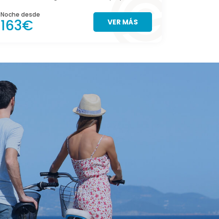
Noche desde
Noche des
163€
127€
VER MÁS