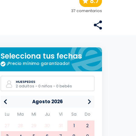
8.7
37 comentarios
Selecciona tus fechas
¡Precio mínimo garantizado!
HUESPEDES
2 adultos - 0 niños - 0 bebés
Agosto 2026
Lu
Ma
Mi
Ju
Vi
Sa
Do
27
28
29
30
31
1
2