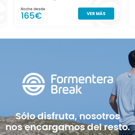
Noche desde
165€
VER MÁS
Sólo disfruta, nosotros
nos encargamos del resto.