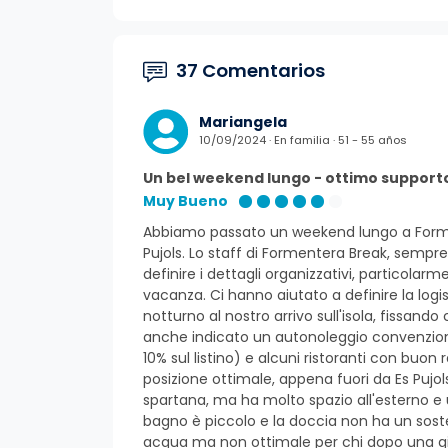
37 Comentarios
Mariangela
10/09/2024 · En familia · 51 - 55 años
Un bel weekend lungo - ottimo supporto
Muy Bueno
Abbiamo passato un weekend lungo a Formen
Pujols. Lo staff di Formentera Break, sempre 
definire i dettagli organizzativi, particolar
vacanza. Ci hanno aiutato a definire la log
notturno al nostro arrivo sull'isola, fissan
anche indicato un autonoleggio convenziona
10% sul listino) e alcuni ristoranti con buo
posizione ottimale, appena fuori da Es Pujol
spartana, ma ha molto spazio all'esterno e 
bagno è piccolo e la doccia non ha un soste
acqua ma non ottimale per chi dopo una gior