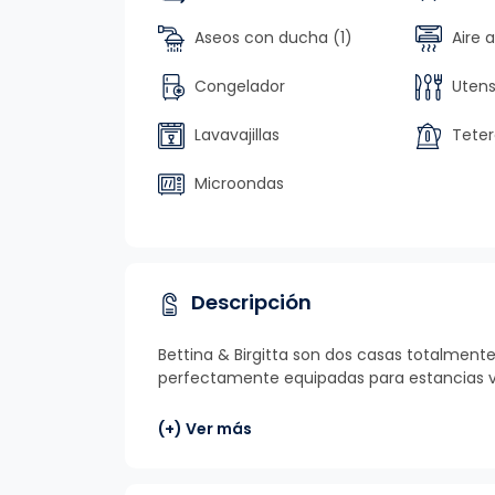
Aseos con ducha (1)
Aire 
Congelador
Utensi
Lavavajillas
Teter
Microondas
Descripción
Bettina & Birgitta son dos casas totalmen
perfectamente equipadas para estancias v
(+) Ver más