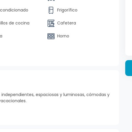
acondicionado
Frigorífico
llos de cocina
Cafetera
a
Horno
te independientes, espaciosas y luminosas, cómodas y
acacionales.