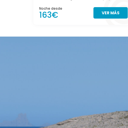
Noche desde
163€
VER MÁS