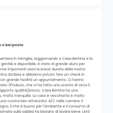
 e bel posto
tera in famiglia, soggiornando a Casa Bettina a Es
gentile e disponibile, è stato di grande aiuto per
mente importanti vista la breve durata della nostra
istica da Ibiza e abbiamo potuto fare un check in
do con grande facilità un appuntamento. Ci hanno
to (ProAuto, che ci ha fatto uno sconto di circa il
n rapporto qualità/prezzo. Casa Bettina ha una
s, molto tranquilla. La casa è vecchiotta e molto
una cucina ben attrezzata. A/C nelle camere. Il
gno, il che è buono per l'ambiente e il consumo di
nata sulla sabbia ha bisogno di lavarsi bene. Letti