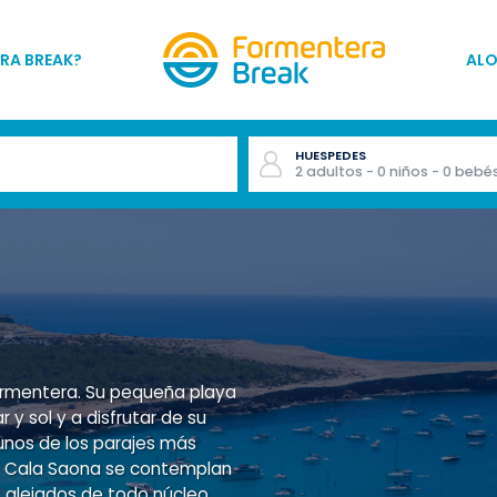
RA BREAK?
AL
HUESPEDES
2
adultos
- 0
niños
- 0
bebé
ormentera. Su pequeña playa
 y sol y a disfrutar de su
unos de los parajes más
de Cala Saona se contemplan
, alejados de todo núcleo