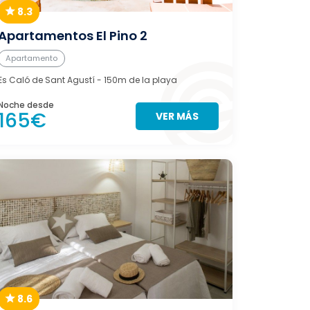
8.3
Apartamentos El Pino 2
Apartamento
Es Caló de Sant Agustí
- 150m de la playa
Noche desde
165€
VER MÁS
8.6