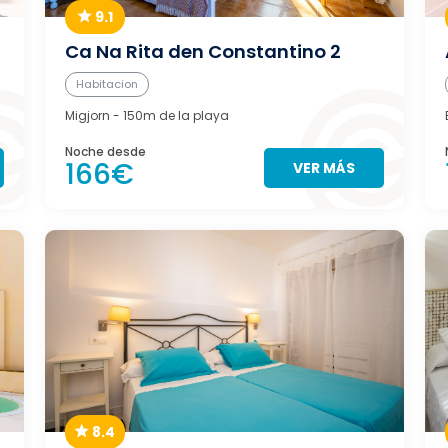
9.1
Ca Na Rita den Constantino 2
Habitacion
Migjorn
- 150m de la playa
Noche desde
166€
VER MÁS
8.4