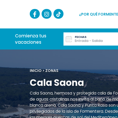
¿POR QUÉ FORMENTE
Comienza tus
FECHAS
Entrada - Salida
vacaciones
INICIO
>
ZONAS
Cala Saona
Cala Saona, hermosa y protegida cala de F
de aguas cristalinas nos invita al baño de mar
blanca arena. Cala Saona y Punta Rasa son 
privilegiados de la isla de Formentera. Des
las mejores puestas de sol del Mediterráneo