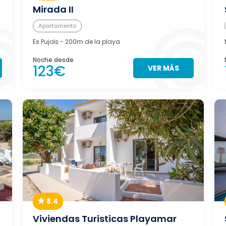
Mirada II
Apartamento
Es Pujols
- 200m de la playa
Noche desde
123€
VER MÁS
8.4
Viviendas Turisticas Playamar