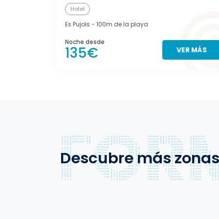
Hotel
Es Pujols
- 100m de la playa
Noche desde
135€
VER MÁS
Descubre más zona