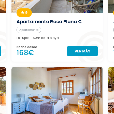
9
Apartamento Roca Plana C
Apartamento
Es Pujols
- 50m de la playa
Noche desde
168€
VER MÁS