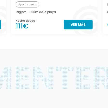
Apartamento
Migjorn
- 300m de la playa
Noche desde
111€
VER MÁS
s