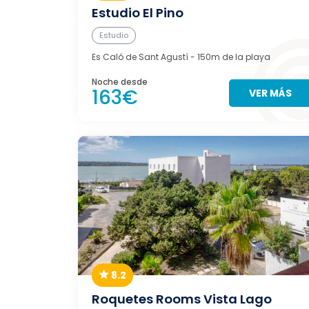
Estudio El Pino
Estudio
Es Caló de Sant Agustí
- 150m de la playa
Noche desde
163€
VER MÁS
8.2
Roquetes Rooms Vista Lago