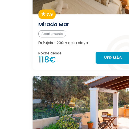
7.9
Mirada Mar
Apartamento
Es Pujols
- 200m de la playa
Noche desde
118€
VER MÁS