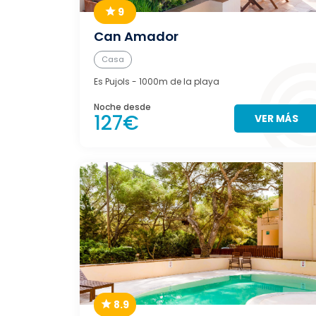
9
Can Amador
Casa
Es Pujols
- 1000m de la playa
Noche desde
127€
VER MÁS
8.9