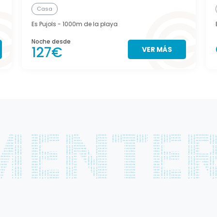
Casa
Es Pujols
- 1000m de la playa
Noche desde
127€
VER MÁS
s