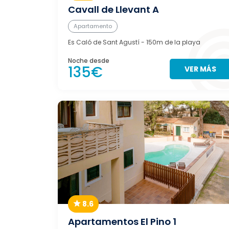
Cavall de Llevant A
Apartamento
Es Caló de Sant Agustí
- 150m de la playa
Noche desde
135€
VER MÁS
8.6
Apartamentos El Pino 1