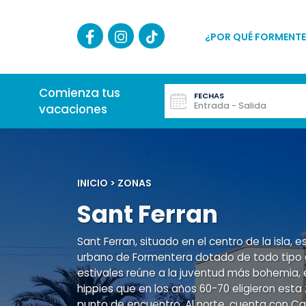
¿POR QUÉ FORMENTE
Comienza tus
FECHAS
Entrada - Salida
vacaciones
INICIO
>
ZONAS
Sant Ferran
Sant Ferran, situado en el centro de la isla,
urbano de Formentera dotado de todo tipo d
estivales reúne a la juventud más bohemia, 
hippies que en los años 60-70 eligieron es
punto de encuentro. Al norte, cuenta con Ca