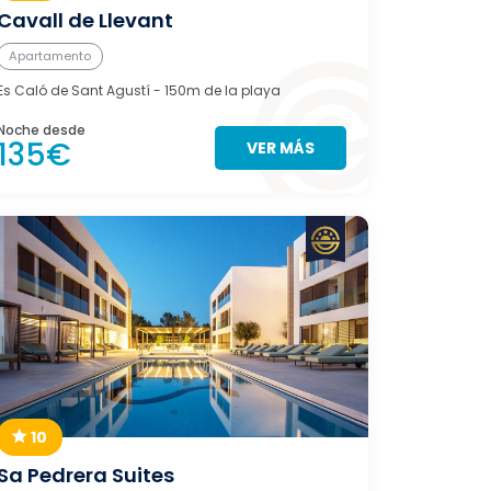
Cavall de Llevant
Apartamento
Es Caló de Sant Agustí
- 150m de la playa
Noche desde
135€
VER MÁS
10
Sa Pedrera Suites