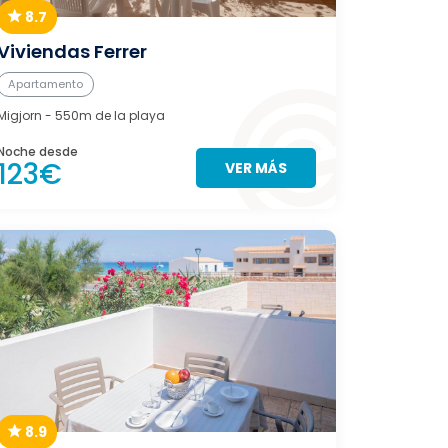
8.7
Viviendas Ferrer
Apartamento
Migjorn
- 550m de la playa
Noche desde
123€
VER MÁS
8.9