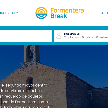
RA BREAK?
AL
HUESPEDES
2
adultos
- 0
niños
- 0
bebé
 es el segundo mayor centro
e servicios.Las noches
en recuerdo de aquellos
ta zona de Formentera como
la Embaster, una bonita cala