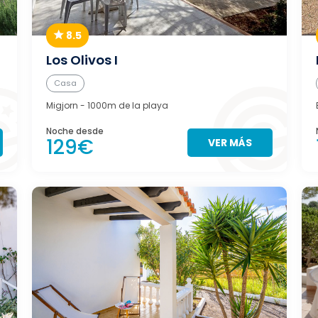
8.5
Los Olivos I
Casa
Migjorn
- 1000m de la playa
Noche desde
129€
VER MÁS