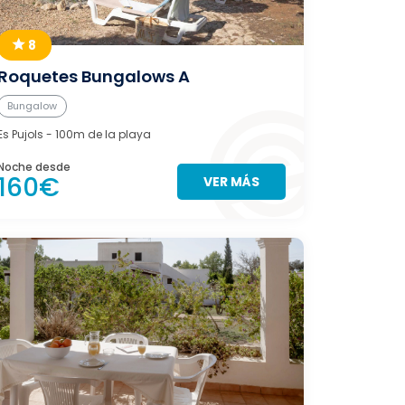
8
Roquetes Bungalows A
Bungalow
Es Pujols
- 100m de la playa
Noche desde
160€
VER MÁS