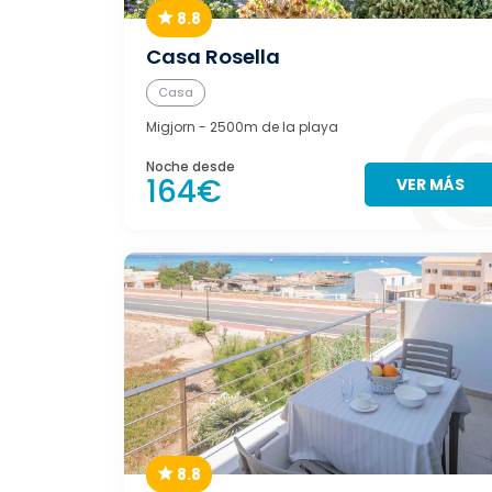
8.8
Casa Rosella
Casa
Migjorn
- 2500m de la playa
Noche desde
164€
VER MÁS
8.8