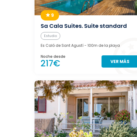
9
Sa Cala Suites. Suite standard
Estudio
Es Caló de Sant Agustí
- 100m de la playa
Noche desde
217€
VER MÁS