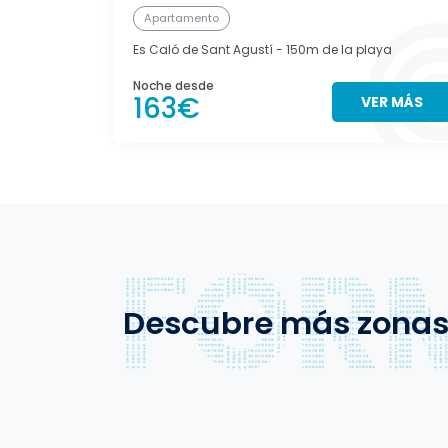
Apartamento
Es Caló de Sant Agustí
- 150m de la playa
Noche desde
163€
VER MÁS
Descubre más zona