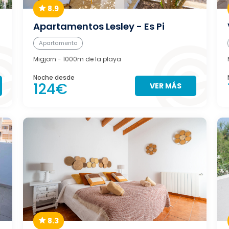
8.9
Apartamentos Lesley - Es Pi
Apartamento
Migjorn
- 1000m de la playa
Noche desde
124€
VER MÁS
8.3