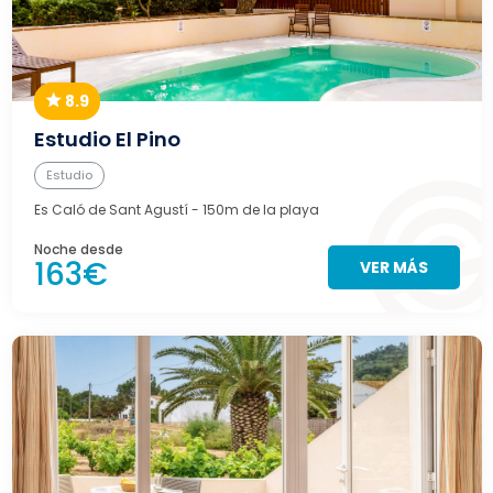
8.9
Estudio El Pino
Estudio
Es Caló de Sant Agustí
- 150m de la playa
Noche desde
163€
VER MÁS