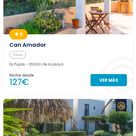
9
Can Amador
Casa
Es Pujols
- 1000m de la playa
Noche desde
127€
VER MÁS