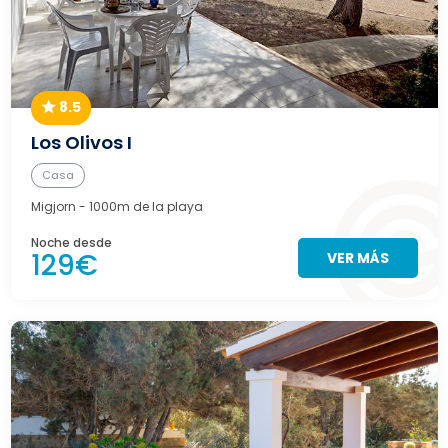
8.5
Los Olivos I
Casa
Migjorn
- 1000m de la playa
Noche desde
129€
VER MÁS