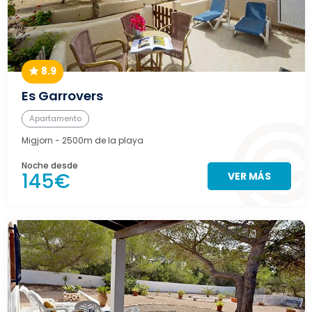
8.9
Es Garrovers
Apartamento
Migjorn
- 2500m de la playa
Noche desde
145€
VER MÁS