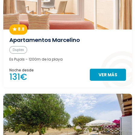
8.8
Apartamentos Marcelino
Duplex
Es Pujols
- 1200m de la playa
Noche desde
131€
VER MÁS