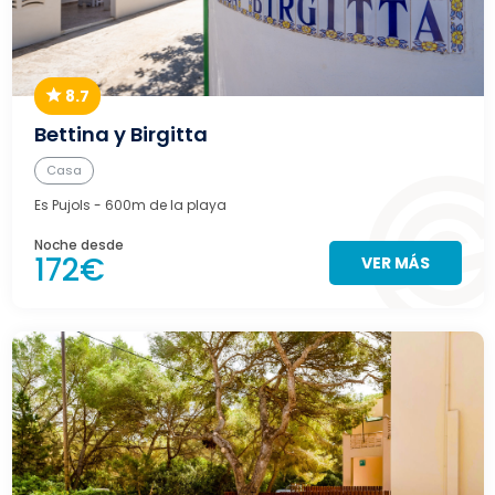
8.7
Bettina y Birgitta
Casa
Es Pujols
- 600m de la playa
Noche desde
172€
VER MÁS