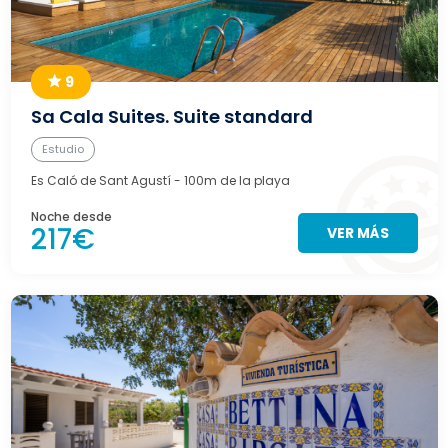
9
Sa Cala Suites. Suite standard
Estudio
Es Caló de Sant Agustí
- 100m de la playa
Noche desde
217€
VER MÁS